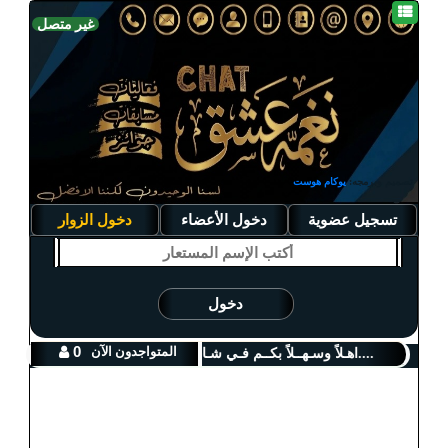
غير متصل
تصميم وبرمجه:
يوكام هوست
تسجيل عضوية
دخول الأعضاء
دخول الزوار
دخول
0
المتواجدون الآن
...اهـلاً وسـهــلاً بكــم فـي شـات نـغمــة عـشـق....